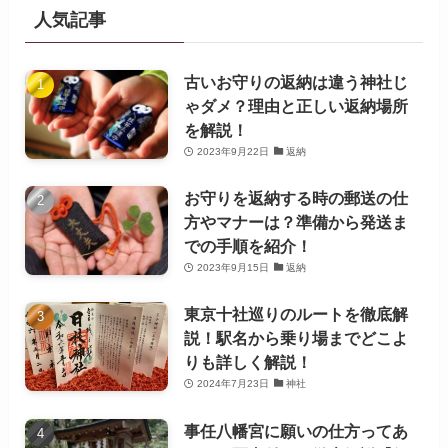
人気記事
古いお守りの返納は違う神社じ
ゃダメ？理由と正しい返納場所
を解説！
2023年9月22日
返納
お守りを返納する時の郵送の仕
方やマナーは？準備から発送ま
での手順を紹介！
2023年9月15日
返納
東京十社巡りのルートを徹底解
説！駅名から乗り場までどこよ
りも詳しく解説！
2024年7月23日
神社
事任八幡宮に願いの仕方ってあ