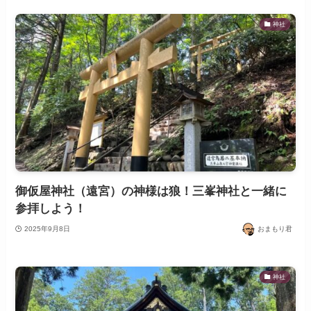
神社
御仮屋神社（遠宮）の神様は狼！三峯神社と一緒に
参拝しよう！
2025年9月8日
おまもり君
神社