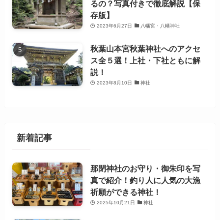
るの？写真付きで徹底解説【保
存版】
2023年6月27日
八幡宮・八幡神社
秋葉山本宮秋葉神社へのアクセ
ス全５選！上社・下社ともに解
説！
2023年8月10日
神社
新着記事
那閉神社のお守り・御朱印を写
真で紹介！釣り人に人気の大漁
祈願ができる神社！
2025年10月21日
神社