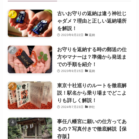
古いお守りの返納は違う神社じ
ゃダメ？理由と正しい返納場所
を解説！
2023年9月22日
返納
お守りを返納する時の郵送の仕
方やマナーは？準備から発送ま
での手順を紹介！
2023年9月15日
返納
東京十社巡りのルートを徹底解
説！駅名から乗り場までどこよ
りも詳しく解説！
2024年7月23日
神社
事任八幡宮に願いの仕方ってあ
るの？写真付きで徹底解説【保
存版】