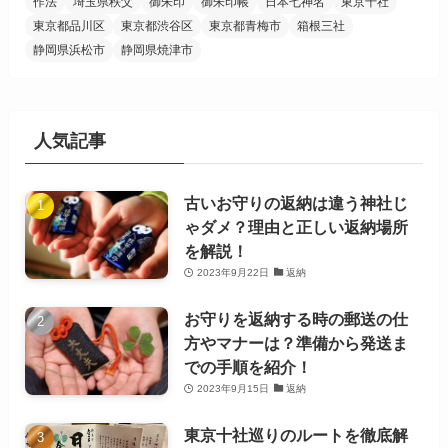
作法
埼玉県秩父
御朱印
御朱印帳
日本七神名
東京十社
東京都品川区
東京都渋谷区
東京都青梅市
箱根三社
静岡県浜松市
静岡県焼津市
人気記事
古いお守りの返納は違う神社じ
ゃダメ？理由と正しい返納場所
を解説！
2023年9月22日
返納
お守りを返納する時の郵送の仕
方やマナーは？準備から発送ま
での手順を紹介！
2023年9月15日
返納
東京十社巡りのルートを徹底解