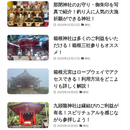
那閉神社のお守り・御朱印を写
真で紹介！釣り人に人気の大漁
祈願ができる神社！
2025年10月21日
神社
箱根神社は多くのご利益をいた
だける！箱根三社参りもオスス
メ！
2025年10月17日
神社
箱根元宮はロープウェイでアク
セスできる！利用方法をどこよ
りも詳しく解説！
2025年10月6日
神社
九頭龍神社は縁結びのご利益が
有名！スピリチュアルを感じな
がら参拝しよう！
2025年10月5日
神社