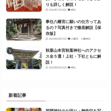
りも詳しく解説！
2024年7月23日
神社
事任八幡宮に願いの仕方ってあ
るの？写真付きで徹底解説【保
存版】
2023年6月27日
八幡宮・八幡神社
秋葉山本宮秋葉神社へのアクセ
ス全５選！上社・下社ともに解
説！
2023年8月10日
神社
新着記事
那閉神社のお守り・御朱印を写