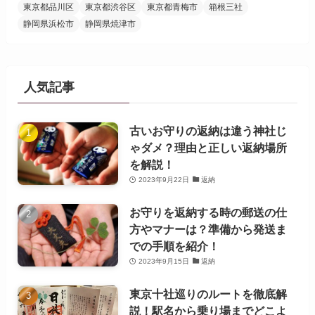
東京都品川区
東京都渋谷区
東京都青梅市
箱根三社
静岡県浜松市
静岡県焼津市
人気記事
古いお守りの返納は違う神社じ
ゃダメ？理由と正しい返納場所
を解説！
2023年9月22日
返納
お守りを返納する時の郵送の仕
方やマナーは？準備から発送ま
での手順を紹介！
2023年9月15日
返納
東京十社巡りのルートを徹底解
説！駅名から乗り場までどこよ