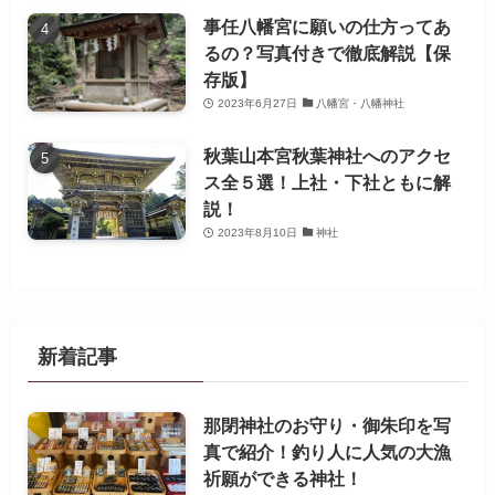
事任八幡宮に願いの仕方ってあ
るの？写真付きで徹底解説【保
存版】
2023年6月27日
八幡宮・八幡神社
秋葉山本宮秋葉神社へのアクセ
ス全５選！上社・下社ともに解
説！
2023年8月10日
神社
新着記事
那閉神社のお守り・御朱印を写
真で紹介！釣り人に人気の大漁
祈願ができる神社！