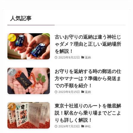
人気記事
古いお守りの返納は違う神社じ
ゃダメ？理由と正しい返納場所
を解説！
2023年9月22日
返納
お守りを返納する時の郵送の仕
方やマナーは？準備から発送ま
での手順を紹介！
2023年9月15日
返納
東京十社巡りのルートを徹底解
説！駅名から乗り場までどこよ
りも詳しく解説！
2024年7月23日
神社