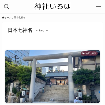
ホーム
日本七神名
日本七神名
– tag –
神宮・神明