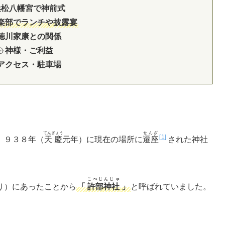
浜松八幡宮で神前式
楽部でランチや披露宴
徳川家康との関係
神様・ご利益
アクセス・駐車場
てんぎょう
せんざ
1
、９３８年（
天慶
元年）に現在の場所に
遷座
された神社
こべじんじゃ
り）にあったことから
「
許部神社
」
と呼ばれていました。