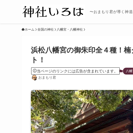
〜おまもり君が導く神道
ホーム
全国の神社
八幡宮・八幡神社
浜松八幡宮の御朱印全４種！楠
ト！
当ページのリンクには広告が含まれています。
八幡
おまもり君