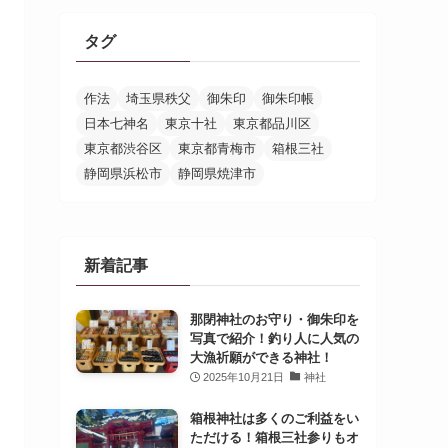
タグ
作法
埼玉県秩父
御朱印
御朱印帳
日本七神名
東京十社
東京都品川区
東京都渋谷区
東京都青梅市
箱根三社
静岡県浜松市
静岡県焼津市
新着記事
那閉神社のお守り・御朱印を
写真で紹介！釣り人に人気の
大漁祈願ができる神社！
2025年10月21日
神社
箱根神社は多くのご利益をい
ただける！箱根三社参りもオ