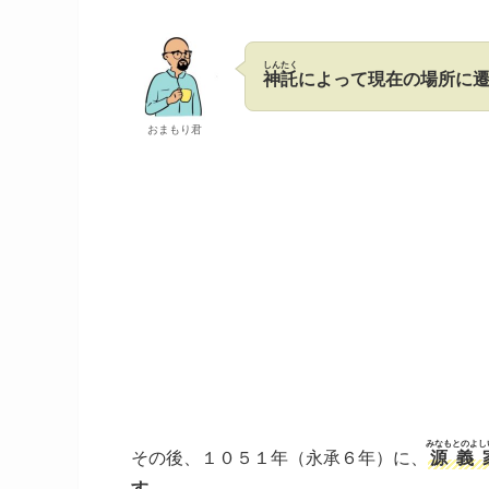
しんたく
神託
によって現在の場所に
おまもり君
みなもとのよし
その後、１０５１年（永承６年）に、
源義
す。