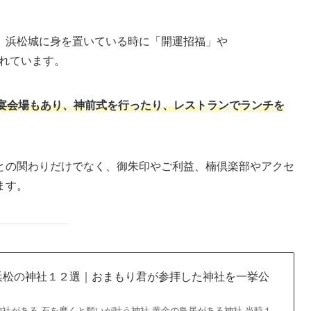
、浜松城に身を置いている時に「開運招福」や
れています。
宴会場もあり、神前式を行ったり、レストランでランチを
との関わりだけでなく、御朱印やご利益、楠倶楽部やアクセ
ます。
浜松の神社１２選｜おまもり君が参拝した神社を一挙公
社がある 石を磨くと願いが叶う神社 黄金の鳥居がある神社 当時１