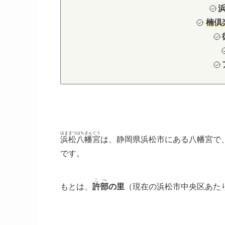
楠倶
はままつはちまんぐう
浜松八幡宮
は、静岡県浜松市にある八幡宮で
です。
こべ
もとは、
許部
の里
（現在の浜松市中央区あた