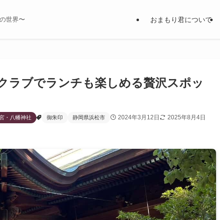
おまもり君について
の世界〜
クラブでランチも楽しめる贅沢スポッ
2024年3月12日
2025年8月4日
宮・八幡神社
御朱印
静岡県浜松市