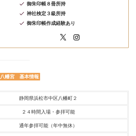
御朱印帳８冊所持
神社検定３級所持
御朱印帳作成経験あり
八幡宮 基本情報
静岡県浜松市中区八幡町２
２４時間入場・参拝可能
通年参拝可能（年中無休）