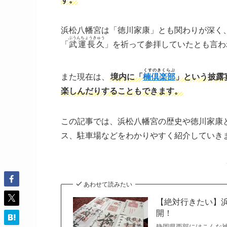
浜松八幡宮は「徳川家康」とも関わりが深く
ぶうんちょうきゅう
「
武運長久
」を祈って参拝していたとも言わ
くすのきくらぶ
また現在は、
境内に「
楠倶楽部
」という披露
楽しんだりすることもできます。
この記事では、浜松八幡宮の歴史や徳川家康
ス、駐車場などをわかりやすく紹介していき
あわせて読みたい
【絶対行きたい】
開！
静岡県西部にはこんな神