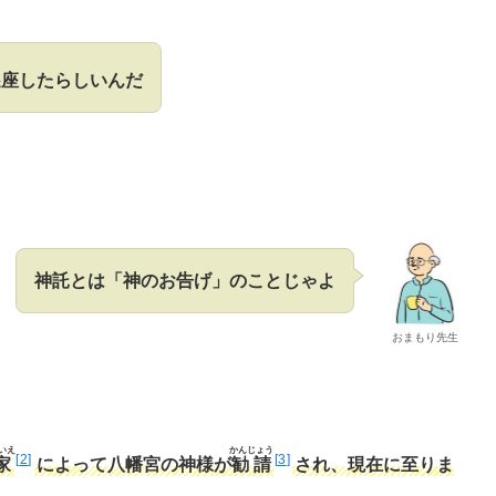
遷座したらしいんだ
神託とは「神のお告げ」のことじゃよ
おまもり先生
いえ
かんじょう
2
3
家
によって八幡宮の神様が
勧請
され、現在に至りま