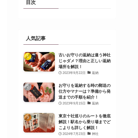
目次
人気記事
古いお守りの返納は違う神社
じゃダメ？理由と正しい返納
場所を解説！
2023年9月22日
返納
お守りを返納する時の郵送の
仕方やマナーは？準備から発
送までの手順を紹介！
2023年9月15日
返納
東京十社巡りのルートを徹底
解説！駅名から乗り場までど
こよりも詳しく解説！
2024年7月23日
神社