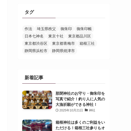
タグ
作法
埼玉県秩父
御朱印
御朱印帳
日本七神名
東京十社
東京都品川区
東京都渋谷区
東京都青梅市
箱根三社
静岡県浜松市
静岡県焼津市
新着記事
那閉神社のお守り・御朱印を
写真で紹介！釣り人に人気の
大漁祈願ができる神社！
2025年10月21日
神社
箱根神社は多くのご利益をい
ただける！箱根三社参りもオ