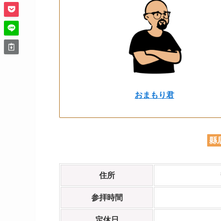
おまもり君
縣
住所
参拝時間
定休日