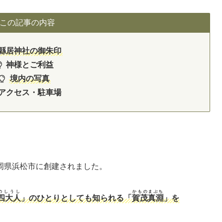
この記事の内容
縣居神社の御朱印
神様とご利益
境内の写真
アクセス・駐車場
岡県浜松市に創建されました。
のしうし
かものまぶち
四大人
」のひとりとしても知られる「
賀茂真淵
」を