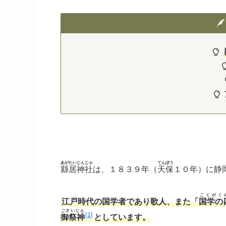
あがたいじんじゃ
てんぽう
縣居神社
は、１８３９年（
天保
１０年）に静
こくがく
江戸時代の国学者であり歌人、また
「
国学の
ごさいじん
1
御祭神
としています。