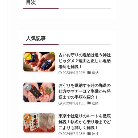
目次
人気記事
古いお守りの返納は違う神社
じゃダメ？理由と正しい返納
場所を解説！
2023年9月22日
返納
お守りを返納する時の郵送の
仕方やマナーは？準備から発
送までの手順を紹介！
2023年9月15日
返納
東京十社巡りのルートを徹底
解説！駅名から乗り場までど
こよりも詳しく解説！
2024年7月23日
神社