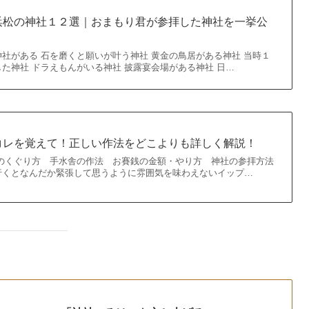
浜松の神社１２選｜おまもり君が参拝した神社を一挙公
社がある 石を磨くと願いが叶う神社 黄金の鳥居がある神社 当時１
た神社 ドラえもんがいる神社 披露宴会場がある神社 日…
コレを覚えて！正しい作法をどこよりも詳しく解説！
のくぐり方 手水舎の作法 お賽銭の金額・やり方 神社の参拝方法
行くとなんだか緊張して思うように雰囲気を味わえないイップ…