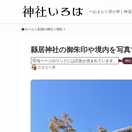
〜おまもり君が導く神道
ホーム
全国の神社
神社
縣居神社の御朱印や境内を写真
当ページのリンクには広告が含まれています。
神社
おまもり君