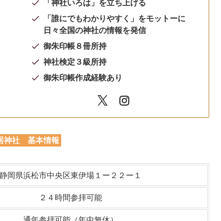
「神社いろは」を立ち上げる
「誰にでもわかりやすく」をモットーに
日々全国の神社の情報を発信
御朱印帳８冊所持
神社検定３級所持
御朱印帳作成経験あり
居神社 基本情報
静岡県浜松市中央区東伊場１ー２２ー１
２４時間参拝可能
通年参拝可能（年中無休）