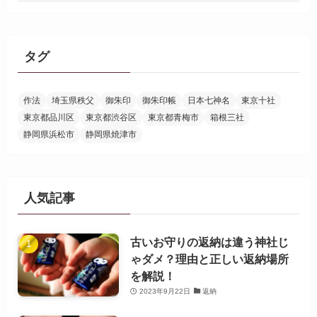
タグ
作法
埼玉県秩父
御朱印
御朱印帳
日本七神名
東京十社
東京都品川区
東京都渋谷区
東京都青梅市
箱根三社
静岡県浜松市
静岡県焼津市
人気記事
古いお守りの返納は違う神社じ
ゃダメ？理由と正しい返納場所
を解説！
2023年9月22日
返納