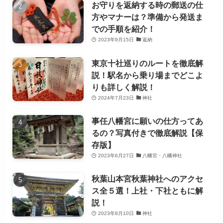
お守りを返納する時の郵送の仕
方やマナーは？準備から発送ま
での手順を紹介！
2023年9月15日
返納
東京十社巡りのルートを徹底解
説！駅名から乗り場までどこよ
りも詳しく解説！
2024年7月23日
神社
事任八幡宮に願いの仕方ってあ
るの？写真付きで徹底解説【保
存版】
2023年6月27日
八幡宮・八幡神社
秋葉山本宮秋葉神社へのアクセ
ス全５選！上社・下社ともに解
説！
2023年8月10日
神社