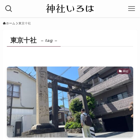
ホーム
東京十社
東京十社
– tag –
神社